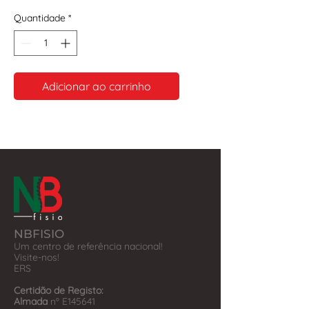
Quantidade
*
Adicionar ao carrinho
NBFISIO
Um centro de referência nacional!
Visite-nos!
​ERS
Certidão de Registo:
Almada
nº E145641