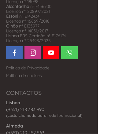
Licença nº 18098
Alcantarilha
nº E156700
Licença nº 20897/2021
Estoril
nº E142434
Licença nº 16669/2018
Olhão
nº E135977
Licença nº 14051/2017
Lisboa
ERS Certidão nº E176174
Licença nº 25493/2025
Política de Privacidade
Política de cookies
CONTACTOS
Lisboa
(+351) 218 383 990
(custo chamada para rede fixa nacional)
Al
ma
da
(+351) 210 452 563