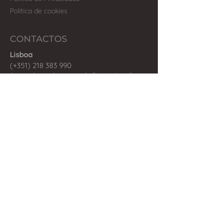
Política de cookies
CONTACTOS
Lisboa
(+351) 218 383 990
(custo chamada para rede fixa nacional)
Al
ma
da
(+351) 210 452 563
(custo chamada para rede fixa nacional)
Olhão
(+351) 289 242 598
(custo chamada para rede fixa nacional)
Estoril
(+351) 210 445 133
(custo chamada para rede fixa nacional)
Alcantarilha
(+351) 282 240 974
(custo chamada para rede fixa nacional)