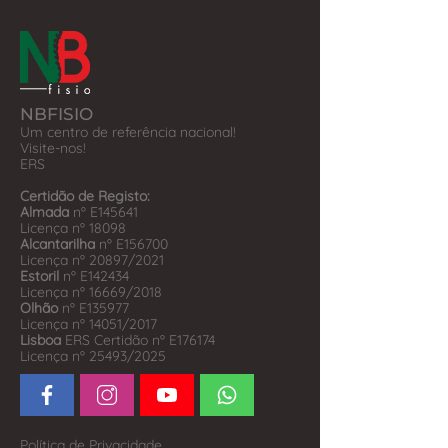
NBFISIO
Um centro de referência nacional!
Visite-nos!
​ERS
Certidão de Registo:
Almada
nº E145641
Licença nº 18098
Alcantarilha
nº E156700
Licença nº 20897/2021
Estoril
nº E142434
Licença nº 16669/2018
Olhão
nº E135977
Licença nº 14051/2017
Lisboa
ERS Certidão nº E176174
Licença nº 25493/2025
Política de Privacidade