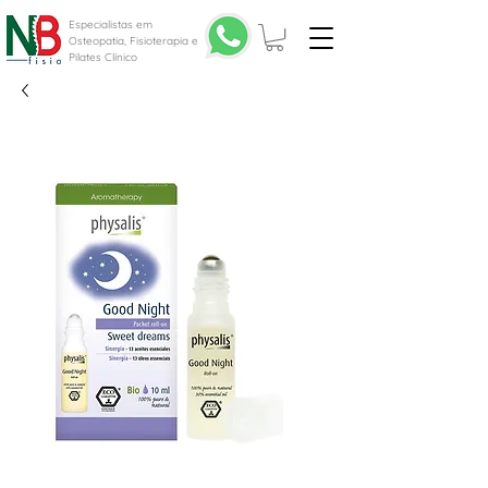
Especialistas em
Osteopatia, Fisioterapia e
Pilates Clínico