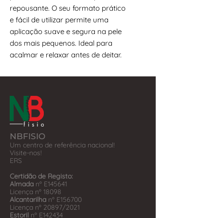
repousante. O seu formato prático
e fácil de utilizar permite uma
aplicação suave e segura na pele
dos mais pequenos. Ideal para
acalmar e relaxar antes de deitar.
NBFISIO
Um centro de referência nacional!
Visite-nos!
​ERS
Certidão de Registo:
Almada
nº E145641
Licença nº 18098
Alcantarilha
nº E156700
Licença nº 20897/2021
Estoril
nº E142434