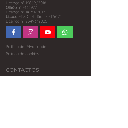
Licença nº 16669/2018
Olhão
nº E135977
Licença nº 14051/2017
Lisboa
ERS Certidão nº E176174
Licença nº 25493/2025
Política de Privacidade
Política de cookies
CONTACTOS
Lisboa
(+351) 218 383 990
(custo chamada para rede fixa nacional)
Al
ma
da
(+351) 210 452 563
(custo chamada para rede fixa nacional)
Olhão
(+351) 289 242 598