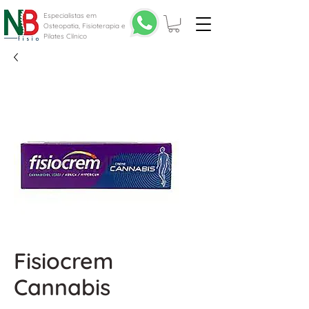
Especialistas em
Osteopatia, Fisioterapia e
Pilates Clínico
Fisiocrem
Cannabis