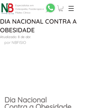
Especialistas em
Osteopatia, Fisioterapia e
Pilates Clínico
DIA NACIONAL CONTRA A
OBESIDADE
Atualizado:
8 de abr.
por NBFISIO
Dia Nacional 
Contra a Obesidade