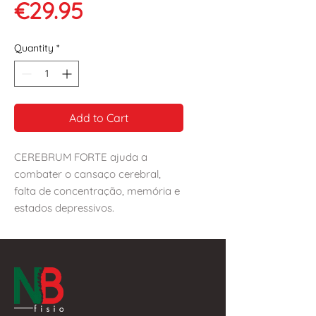
Price
€29.95
Quantity
*
Add to Cart
CEREBRUM FORTE ajuda a
combater o cansaço cerebral,
falta de concentração, memória e
estados depressivos.