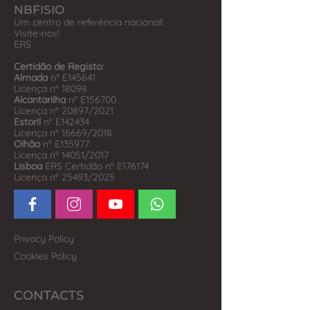
NBFISIO
Um centro de referência nacional!
Visite-nos!
​ERS
Certidão de Registo:
Almada
nº E145641
Licença nº 18098
Alcantarilha
nº E156700
Licença nº 20897/2021
Estoril
nº E142434
Licença nº 16669/2018
Olhão
nº E135977
Licença nº 14051/2017
Lisboa
ERS Certidão nº E176174
Licença nº 25493/2025
Privacy Policy
Cookies Policy
CONTACTS