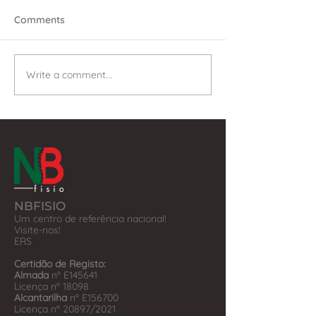
Comments
Write a comment...
NBFISIO
Um centro de referência nacional!
Visite-nos!
​ERS
Certidão de Registo:
Almada
nº E145641
Licença nº 18098
Alcantarilha
nº E156700
Licença nº 20897/2021