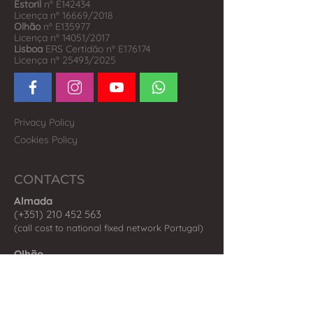
Estoril
nº E142434
Licença nº 16669/2018
Olhão
nº E135977
Licença nº 14051/2017
Lisboa
ERS Certidão nº E176174
Licença nº 25493/2025
Privacy Policy
Cookies Policy
CONTACTS
Almada
(+351) 210 452 563
(call co
st to national fix
ed network P
ortugal)
Olhão
(+351) 289 242 598
(call cost to national fixed network Portugal)
Estoril