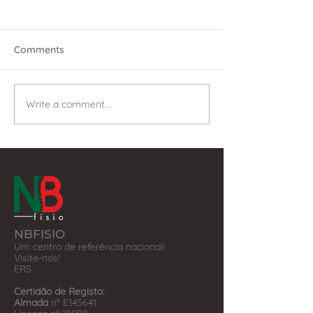
Comments
Write a comment...
NBFISIO
Um centro de referência nacional!
Visite-nos!
​ERS
Certidão de Registo:
Almada
nº E145641