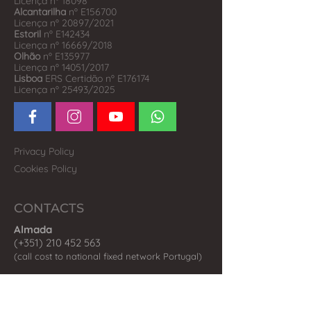
Licença nº 18098
Alcantarilha
nº E156700
Licença nº 20897/2021
Estoril
nº E142434
Licença nº 16669/2018
Olhão
nº E135977
Licença nº 14051/2017
Lisboa
ERS Certidão nº E176174
Licença nº 25493/2025
Privacy Policy
Cookies Policy
CONTACTS
Almada
(+351) 210 452 563
(call co
st to national fix
ed network P
ortugal)
Olhão
(+351) 289 242 598
(call cost to national fixed network Portugal)