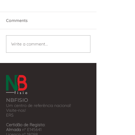
Comments
Write a comment...
NBFISIO
Um centro de referência nacional!
Visite-nos!
​ERS
Certidão de Registo:
Almada
nº E145641
Licença nº 18098