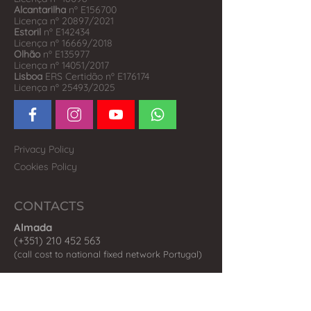
Alcantarilha
nº E156700
Licença nº 20897/2021
Estoril
nº E142434
Licença nº 16669/2018
Olhão
nº E135977
Licença nº 14051/2017
Lisboa
ERS Certidão nº E176174
Licença nº 25493/2025
Privacy Policy
Cookies Policy
CONTACTS
Almada
(+351) 210 452 563
(call co
st to national fix
ed network P
ortugal)
Olhão
(+351) 289 242 598
(call cost to national fixed network Portugal)