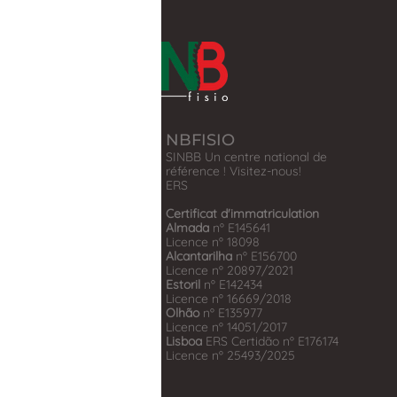
NBFISIO
SINBB Un centre national de
référence ! Visitez-nous!
​ERS
Certificat d'immatriculation
Almada
nº E145641
Licence nº 18098
Alcantarilha
nº E156700
Licence nº 20897/2021
Estoril
nº E142434
Licence nº 16669/2018
Olhão
nº E135977
Licence nº 14051/2017
Lisboa
ERS Certidão nº E176174
Licence nº 25493/2025