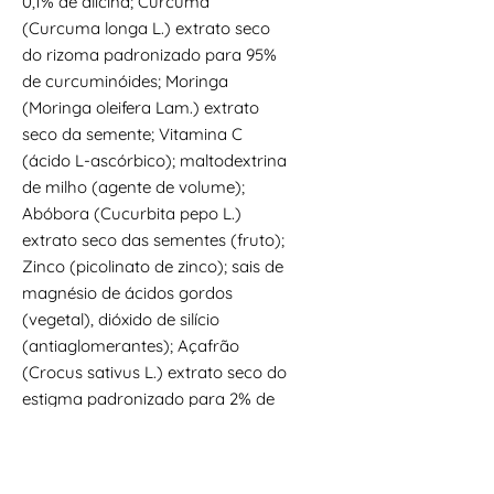
0,1% de alicina; Curcuma
(Curcuma longa L.) extrato seco
do rizoma padronizado para 95%
de curcuminóides; Moringa
(Moringa oleifera Lam.) extrato
seco da semente; Vitamina C
(ácido L-ascórbico); maltodextrina
de milho (agente de volume);
Abóbora (Cucurbita pepo L.)
extrato seco das sementes (fruto);
Zinco (picolinato de zinco); sais de
magnésio de ácidos gordos
(vegetal), dióxido de silício
(antiaglomerantes); Açafrão
(Crocus sativus L.) extrato seco do
estigma padronizado para 2% de
safranal.
Apresentação: 60 vegicápsulas |