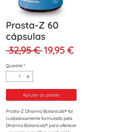
Prosta-Z 60
cápsulas
Prix
Prix
 32,95 € 
19,95 €
original
promotionnel
Quantité
*
Ajouter au panier
Prosta-Z Dharma Botanicals® foi
cuidadosamente formulado pela
Dharma Botanicals® para oferecer