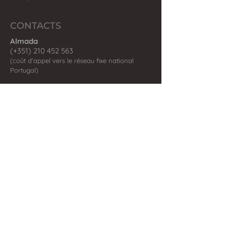
CONTACTS
Almada
(+351) 210 452 563
(coût d'appel vers le réseau fixe national
Portugal)
Olhão
(+351) 289 242 598
(coût d'appel vers le réseau fixe national
Portugal)
Estoril
(+351) 210 445 133
(coût d'appel vers le réseau fixe national
Portugal)
Alcantarilha
(+351) 282 240 974
(coût d'appel vers le réseau fixe national
Portugal)