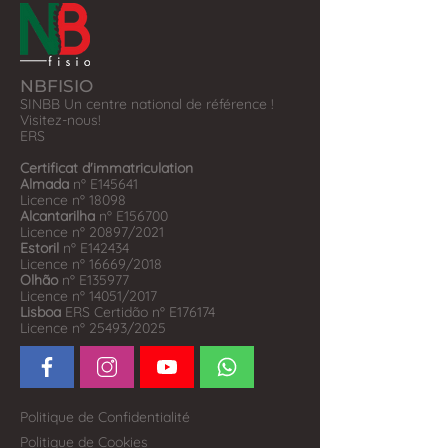
NBFISIO
SINBB Un centre national de référence !
Visitez-nous!
​ERS
Certificat d'immatriculation
Almada
nº E145641
Licence nº 18098
Alcantarilha
nº E156700
Licence nº 20897/2021
Estoril
nº E142434
Licence nº 16669/2018
Olhão
nº E135977
Licence nº 14051/2017
Lisboa
ERS Certidão nº E176174
Licence nº 25493/2025
Politique de Confidentialité
Politique de Cookies