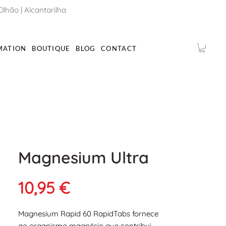
Olhão
|
Alcantarilha
MATION
BOUTIQUE
BLOG
CONTACT
Magnesium Ultra
Prix
10,95 €
Magnesium Rapid 60 RapidTabs fornece
ao organismo magnésio que contribui