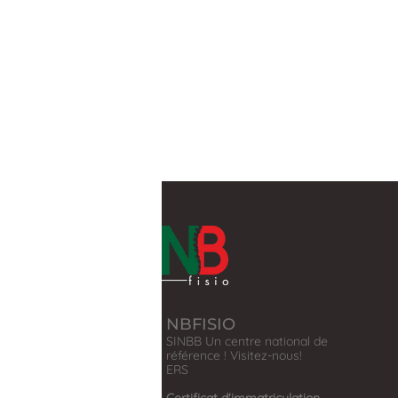
NBFISIO
SINBB Un centre national de
référence ! Visitez-nous!
​ERS
Certificat d'immatriculation