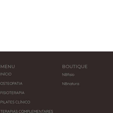
MENU
BOUTIQUE
INÍCIO
NBfisio
OSTEOPATIA
NBnatura
FISIOTERAPIA
PILATES CLÍNICO
TERAPIAS COMPLEMENTARES