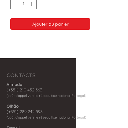
Ajouter au panier
CONTACTS
Almada
(+351) 210 452 563
(coût d'appel vers le réseau fixe national Portugal)
Olhão
(+351) 289 242 598
(coût d'appel vers le réseau fixe national Portugal)
Estoril