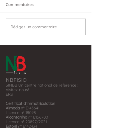
Commentaires
Rédigez un commentaire...
NBFISIO
SINBB Un centre national de référence !
Visitez-nous!
​ERS
Certificat d'immatriculation
Almada
nº E145641
Licence nº 18098
Alcantarilha
nº E156700
Licence nº 20897/2021
Estoril
nº E142434