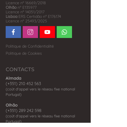
Licence nº 16669/2018
Olhão
nº E135977
Licence nº 14051/2017
Lisboa
ERS Certidão nº E176174
Licence nº 25493/2025
Politique de Confidentialité
Politique de Cookies
CONTACTS
Almada
(+351) 210 452 563
(coût d'appel vers le réseau fixe national
Portugal)
Olhão
(+351) 289 242 598
(coût d'appel vers le réseau fixe national
Portugal)