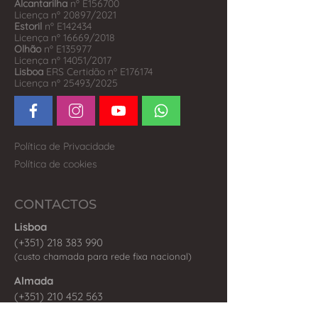
Alcantarilha
nº E156700
Licença nº 20897/2021
Estoril
nº E142434
Licença nº 16669/2018
Olhão
nº E135977
Licença nº 14051/2017
Lisboa
ERS Certidão nº E176174
Licença nº 25493/2025
Política de Privacidade
Política de cookies
CONTACTOS
Lisboa
(+351) 218 383 990
(custo chamada para rede fixa nacional)
Al
ma
da
(+351) 210 452 563
(custo chamada para rede fixa nacional)