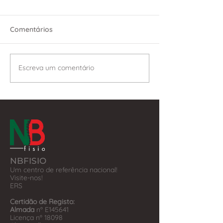
Comentários
Escreva um comentário
NBFISIO
Um centro de referência nacional!
Visite-nos!
​ERS
Certidão de Registo:
Almada
nº E145641
Licença nº 18098