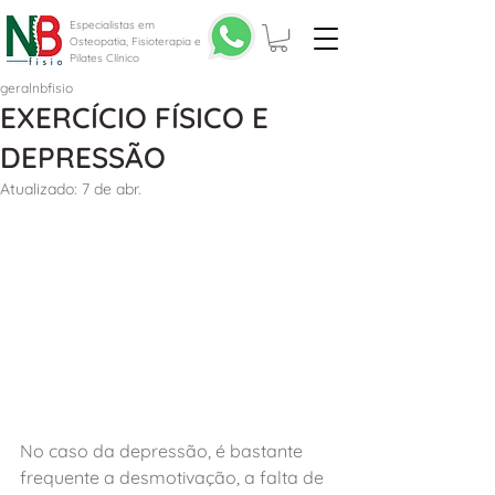
Especialistas em
Osteopatia, Fisioterapia e
Pilates Clínico
geralnbfisio
EXERCÍCIO FÍSICO E
DEPRESSÃO
Atualizado:
7 de abr.
No caso da depressão, é bastante 
frequente a desmotivação, a falta de 