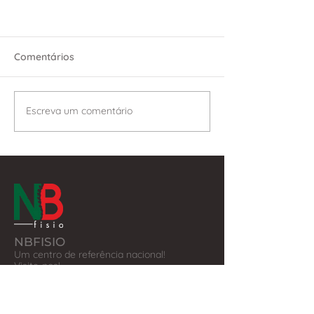
Comentários
Escreva um comentário
NBFISIO
Um centro de referência nacional!
Visite-nos!
​ERS
Certidão de Registo:
Almada
nº E145641