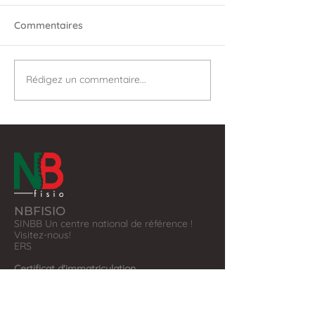
Commentaires
Rédigez un commentaire...
NBFISIO
SINBB Un centre national de référence !
Visitez-nous!
​ERS
Certificat d'immatriculation
Almada
nº E145641
Licence nº 18098
Alcantarilha
nº E156700
Licence nº 20897/2021