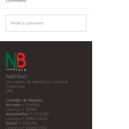
Comments
Write a comment...
NBFISIO
Um centro de referência nacional!
Visite-nos!
​ERS
Certidão de Registo:
Almada
nº E145641
Licença nº 18098
Alcantarilha
nº E156700
Licença nº 20897/2021
Estoril
nº E142434
Licença nº 16669/2018