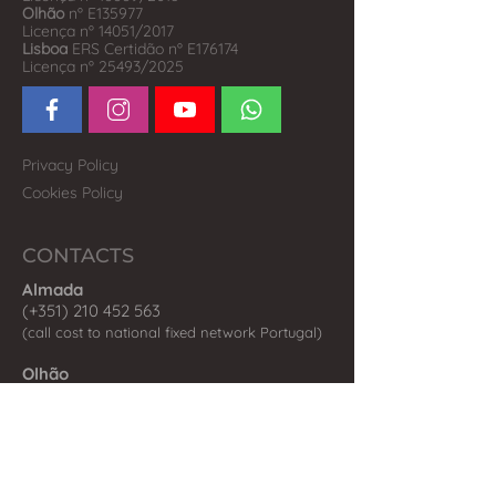
Olhão
nº E135977
Licença nº 14051/2017
Lisboa
ERS Certidão nº E176174
Licença nº 25493/2025
Privacy Policy
Cookies Policy
CONTACTS
Almada
(+351) 210 452 563
(call co
st to national fix
ed network P
ortugal)
Olhão
(+351) 289 242 598
(call cost to national fixed network Portugal)
Estoril
(+351) 210 445 133